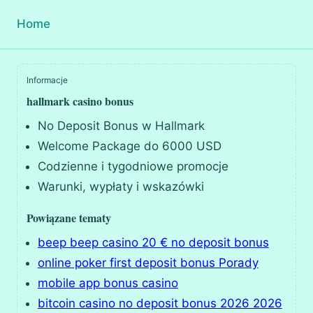
Home
Informacje
hallmark casino bonus
No Deposit Bonus w Hallmark
Welcome Package do 6000 USD
Codzienne i tygodniowe promocje
Warunki, wypłaty i wskazówki
Powiązane tematy
beep beep casino 20 € no deposit bonus
online poker first deposit bonus Porady
mobile app bonus casino
bitcoin casino no deposit bonus 2026 2026