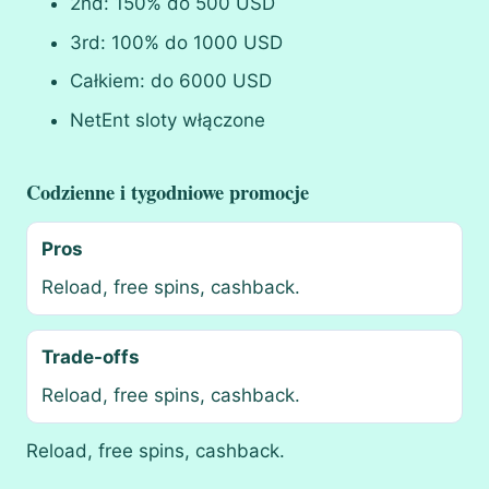
2nd: 150% do 500 USD
3rd: 100% do 1000 USD
Całkiem: do 6000 USD
NetEnt sloty włączone
Codzienne i tygodniowe promocje
Pros
Reload, free spins, cashback.
Trade-offs
Reload, free spins, cashback.
Reload, free spins, cashback.