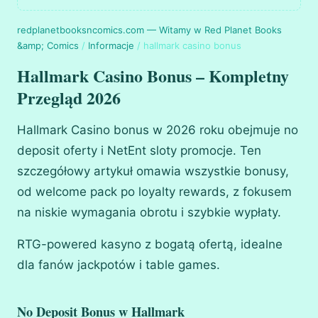
redplanetbooksncomics.com — Witamy w Red Planet Books
&amp; Comics
/
Informacje
/
hallmark casino bonus
Hallmark Casino Bonus – Kompletny
Przegląd 2026
Hallmark Casino bonus w 2026 roku obejmuje no
deposit oferty i NetEnt sloty promocje. Ten
szczegółowy artykuł omawia wszystkie bonusy,
od welcome pack po loyalty rewards, z fokusem
na niskie wymagania obrotu i szybkie wypłaty.
RTG-powered kasyno z bogatą ofertą, idealne
dla fanów jackpotów i table games.
No Deposit Bonus w Hallmark