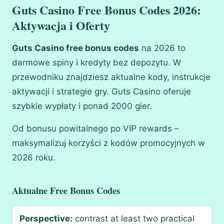
Guts Casino Free Bonus Codes 2026:
Aktywacja i Oferty
Guts Casino free bonus codes
na 2026 to
darmowe spiny i kredyty bez depozytu. W
przewodniku znajdziesz aktualne kody, instrukcje
aktywacji i strategie gry. Guts Casino oferuje
szybkie wypłaty i ponad 2000 gier.
Od bonusu powitalnego po VIP rewards –
maksymalizuj korzyści z kodów promocyjnych w
2026 roku.
Aktualne Free Bonus Codes
Perspective:
contrast at least two practical