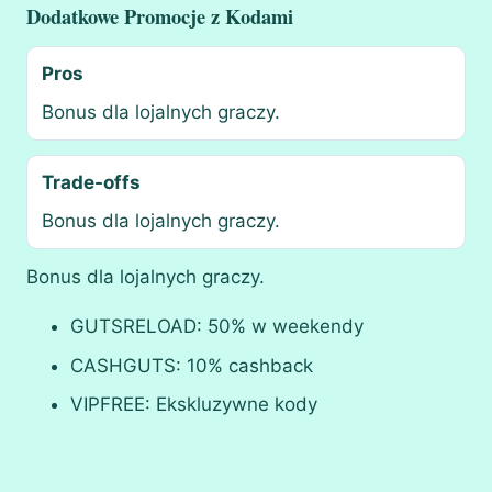
Dodatkowe Promocje z Kodami
Pros
Bonus dla lojalnych graczy.
Trade-offs
Bonus dla lojalnych graczy.
Bonus dla lojalnych graczy.
GUTSRELOAD: 50% w weekendy
CASHGUTS: 10% cashback
VIPFREE: Ekskluzywne kody