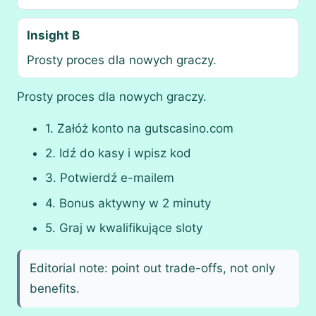
Insight B
Prosty proces dla nowych graczy.
Prosty proces dla nowych graczy.
1. Załóż konto na gutscasino.com
2. Idź do kasy i wpisz kod
3. Potwierdź e-mailem
4. Bonus aktywny w 2 minuty
5. Graj w kwalifikujące sloty
Editorial note: point out trade-offs, not only
benefits.