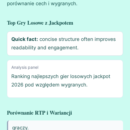
porównanie cech i wygranych.
Top Gry Losowe z Jackpotem
Quick fact:
concise structure often improves
readability and engagement.
Analysis panel
Ranking najlepszych gier losowych jackpot
2026 pod względem wygranych.
Porównanie RTP i Wariancji
graczy.