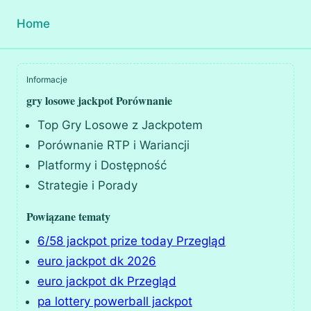
Home
Informacje
gry losowe jackpot Porównanie
Top Gry Losowe z Jackpotem
Porównanie RTP i Wariancji
Platformy i Dostępność
Strategie i Porady
Powiązane tematy
6/58 jackpot prize today Przegląd
euro jackpot dk 2026
euro jackpot dk Przegląd
pa lottery powerball jackpot