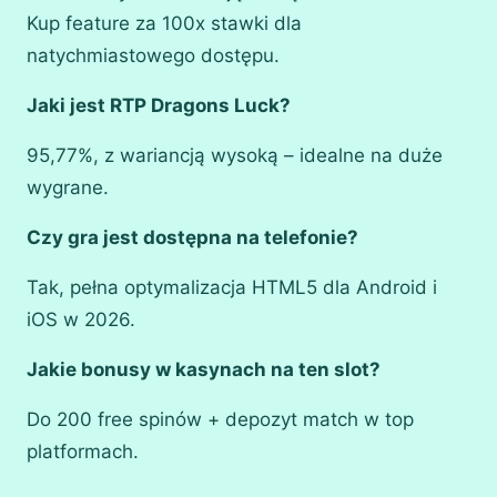
Kup feature za 100x stawki dla
natychmiastowego dostępu.
Jaki jest RTP Dragons Luck?
95,77%, z wariancją wysoką – idealne na duże
wygrane.
Czy gra jest dostępna na telefonie?
Tak, pełna optymalizacja HTML5 dla Android i
iOS w 2026.
Jakie bonusy w kasynach na ten slot?
Do 200 free spinów + depozyt match w top
platformach.