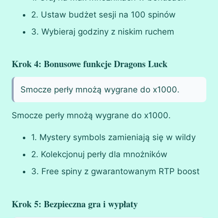
2. Ustaw budżet sesji na 100 spinów
3. Wybieraj godziny z niskim ruchem
Krok 4: Bonusowe funkcje Dragons Luck
Smocze perły mnożą wygrane do x1000.
Smocze perły mnożą wygrane do x1000.
1. Mystery symbols zamieniają się w wildy
2. Kolekcjonuj perły dla mnożników
3. Free spiny z gwarantowanym RTP boost
Krok 5: Bezpieczna gra i wypłaty