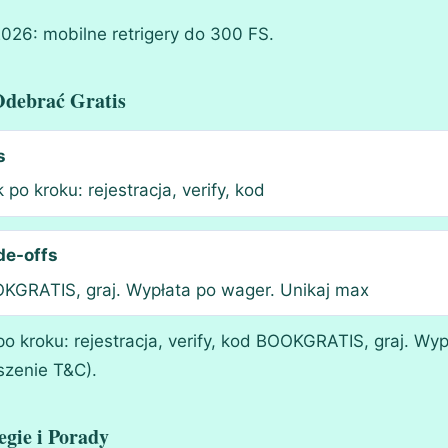
2026: mobilne retrigery do 300 FS.
Odebrać Gratis
s
 po kroku: rejestracja, verify, kod
de-offs
KGRATIS, graj. Wypłata po wager. Unikaj max
po kroku: rejestracja, verify, kod BOOKGRATIS, graj. Wy
szenie T&C).
egie i Porady