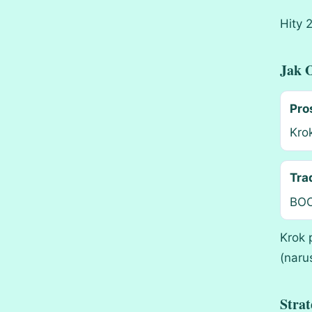
Hity 
Jak 
Pro
Krok
Tra
BOO
Krok 
(naru
Strat