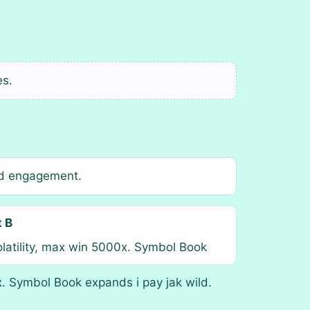
es.
and engagement.
t B
olatility, max win 5000x. Symbol Book
x. Symbol Book expands i pay jak wild.