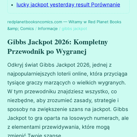
lucky jackpot yesterday result Porównanie
redplanetbooksncomics.com — Witamy w Red Planet Books
&amp; Comics
/
Informacje
/
gibbs jackpot
Gibbs Jackpot 2026: Kompletny
Przewodnik po Wygranej
Odkryj świat Gibbs Jackpot 2026, jednej z
najpopularniejszych loterii online, która przyciąga
tysiące graczy marzących o wielkich wygranych.
W tym przewodniku znajdziesz wszystko, co
niezbędne, aby zrozumieć zasady, strategie i
sposoby na zwiększenie szans na jackpot. Gibbs
Jackpot to gra oparta na losowych numerach, ale
z elementami przewidywania, które mogą
zmienić Twoje szanse.