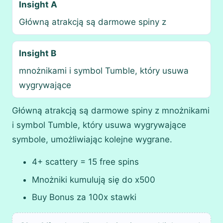
Insight A
Główną atrakcją są darmowe spiny z
Insight B
mnożnikami i symbol Tumble, który usuwa
wygrywające
Główną atrakcją są darmowe spiny z mnożnikami
i symbol Tumble, który usuwa wygrywające
symbole, umożliwiając kolejne wygrane.
4+ scattery = 15 free spins
Mnożniki kumulują się do x500
Buy Bonus za 100x stawki