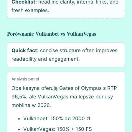
Checklist:
headline clarity, internal links, and
fresh examples.
Porównanie Vulkanbet vs VulkanVegas
Quick fact:
concise structure often improves
readability and engagement.
Analysis panel
Oba kasyna oferują Gates of Olympus z RTP
96,5%, ale VulkanVegas ma lepsze bonusy
mobilne w 2026.
Vulkanbet: 150% do 2000 zł
VulkanVegas: 150% + 150 FS