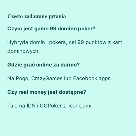
Często zadawane pytania
Czym jest game 99 domino poker?
Hybryda domin i pokera, cel 99 punktów z kart
dominowych.
Gdzie grać online za darmo?
Na Pogo, CrazyGames lub Facebook apps.
Czy real money jest dostępne?
Tak, na IDN i GGPoker z licencjami.