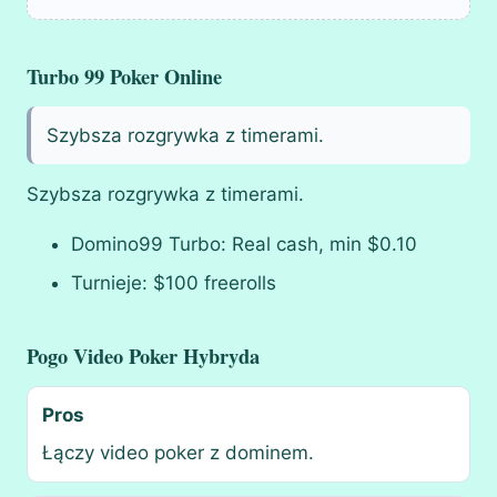
Turbo 99 Poker Online
Szybsza rozgrywka z timerami.
Szybsza rozgrywka z timerami.
Domino99 Turbo: Real cash, min $0.10
Turnieje: $100 freerolls
Pogo Video Poker Hybryda
Pros
Łączy video poker z dominem.