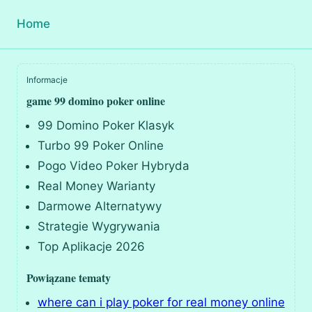
Home
Informacje
game 99 domino poker online
99 Domino Poker Klasyk
Turbo 99 Poker Online
Pogo Video Poker Hybryda
Real Money Warianty
Darmowe Alternatywy
Strategie Wygrywania
Top Aplikacje 2026
Powiązane tematy
where can i play poker for real money online