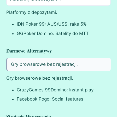
Platformy z depozytami.
IDN Poker 99: AU$/US$, rake 5%
GGPoker Domino: Satelity do MTT
Darmowe Alternatywy
Gry browserowe bez rejestracji.
Gry browserowe bez rejestracji.
CrazyGames 99Domino: Instant play
Facebook Pogo: Social features
Strategie Wygrywania