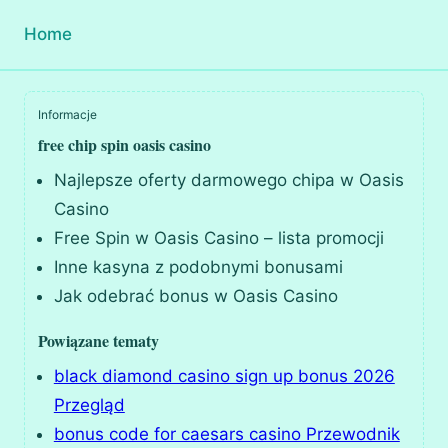
Home
Informacje
free chip spin oasis casino
Najlepsze oferty darmowego chipa w Oasis
Casino
Free Spin w Oasis Casino – lista promocji
Inne kasyna z podobnymi bonusami
Jak odebrać bonus w Oasis Casino
Powiązane tematy
black diamond casino sign up bonus 2026
Przegląd
bonus code for caesars casino Przewodnik