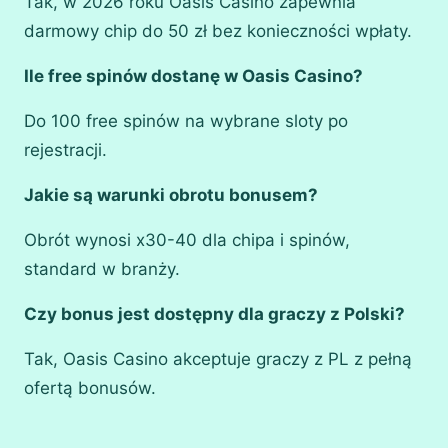
Tak, w 2026 roku Oasis Casino zapewnia
darmowy chip do 50 zł bez konieczności wpłaty.
Ile free spinów dostanę w Oasis Casino?
Do 100 free spinów na wybrane sloty po
rejestracji.
Jakie są warunki obrotu bonusem?
Obrót wynosi x30-40 dla chipa i spinów,
standard w branży.
Czy bonus jest dostępny dla graczy z Polski?
Tak, Oasis Casino akceptuje graczy z PL z pełną
ofertą bonusów.