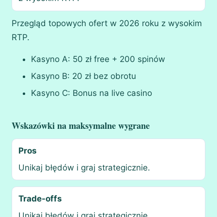
Przegląd topowych ofert w 2026 roku z wysokim
RTP.
Kasyno A: 50 zł free + 200 spinów
Kasyno B: 20 zł bez obrotu
Kasyno C: Bonus na live casino
Wskazówki na maksymalne wygrane
Pros
Unikaj błędów i graj strategicznie.
Trade-offs
Unikaj błędów i graj strategicznie.