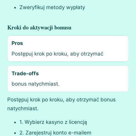
Zweryfikuj metody wypłaty
Kroki do aktywacji bonusu
Pros
Postępuj krok po kroku, aby otrzymać
Trade-offs
bonus natychmiast.
Postępuj krok po kroku, aby otrzymać bonus
natychmiast.
1. Wybierz kasyno z licencją
2. Zarejestruj konto e-mailem