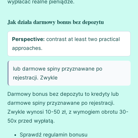
wypłacać realne pieniądze.
Jak działa darmowy bonus bez depozytu
Perspective:
contrast at least two practical
approaches.
lub darmowe spiny przyznawane po
rejestracji. Zwykle
Darmowy bonus bez depozytu to kredyty lub
darmowe spiny przyznawane po rejestracji.
Zwykle wynosi 10-50 zł, z wymogiem obrotu 30-
50x przed wypłatą.
Sprawdź regulamin bonusu