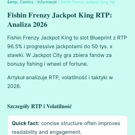
&amp; Comics
/
Informacje
/
fishin frenzy jackpot king rtp
Fishin Frenzy Jackpot King RTP:
Analiza 2026
Fishin Frenzy Jackpot King to slot Blueprint z RTP
96.5% i progressive jackpotami do 50 tys. x
stawki. W Jackpot City gra zbiera fanów za
bonusy fishing i wheel of fortune.
Artykuł analizuje RTP, volatilność i taktyki w
2026.
Szczegóły RTP i Volatilność
Quick fact:
concise structure often improves
readability and engagement.