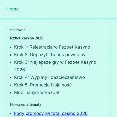
Home
Informacje
fezbet kasyno 2026
Krok 1: Rejestracja w Fezbet Kasyno
Krok 2: Depozyt i bonus powitalny
Krok 3: Najlepsze gry w Fezbet Kasyno
2026
Krok 4: Wypłaty i bezpieczeństwo
Krok 5: Promocje i lojalność
Mobilna gra w Fezbet
Powiązane tematy
kody promocyjne total casino 2026