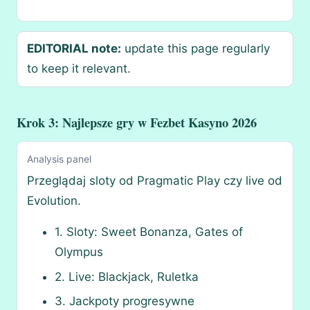
EDITORIAL note:
update this page regularly
to keep it relevant.
Krok 3: Najlepsze gry w Fezbet Kasyno 2026
Analysis panel
Przeglądaj sloty od Pragmatic Play czy live od
Evolution.
1. Sloty: Sweet Bonanza, Gates of
Olympus
2. Live: Blackjack, Ruletka
3. Jackpoty progresywne