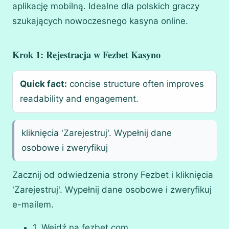
aplikację mobilną. Idealne dla polskich graczy
szukających nowoczesnego kasyna online.
Krok 1: Rejestracja w Fezbet Kasyno
Quick fact:
concise structure often improves
readability and engagement.
kliknięcia 'Zarejestruj'. Wypełnij dane
osobowe i zweryfikuj
Zacznij od odwiedzenia strony Fezbet i kliknięcia
'Zarejestruj'. Wypełnij dane osobowe i zweryfikuj
e-mailem.
1. Wejdź na fezbet.com