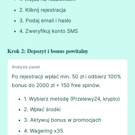
2. Kliknij rejestracja
3. Podaj email i hasło
4. Zweryfikuj konto SMS
Krok 2: Depozyt i bonus powitalny
Analysis panel
Po rejestracji wpłać min. 50 zł i odbierz 100%
bonus do 2000 zł + 150 free spinów.
1. Wybierz metodę (Przelewy24, krypto)
2. Wpłać środki
3. Aktywuj bonus w promocjach
4. Wagering x35