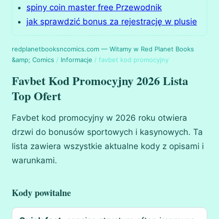
spiny coin master free Przewodnik
jak sprawdzić bonus za rejestrację w plusie
redplanetbooksncomics.com — Witamy w Red Planet Books
&amp; Comics
/
Informacje
/
favbet kod promocyjny
Favbet Kod Promocyjny 2026 Lista
Top Ofert
Favbet kod promocyjny w 2026 roku otwiera
drzwi do bonusów sportowych i kasynowych. Ta
lista zawiera wszystkie aktualne kody z opisami i
warunkami.
Kody powitalne