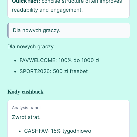
Quick fact:
concise structure often improves
readability and engagement.
Dla nowych graczy.
Dla nowych graczy.
FAVWELCOME: 100% do 1000 zł
SPORT2026: 500 zł freebet
Kody cashback
Analysis panel
Zwrot strat.
CASHFAV: 15% tygodniowo