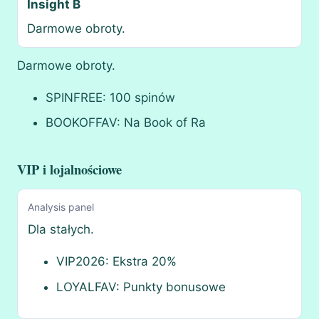
Insight B
Darmowe obroty.
Darmowe obroty.
SPINFREE: 100 spinów
BOOKOFFAV: Na Book of Ra
VIP i lojalnościowe
Analysis panel
Dla stałych.
VIP2026: Ekstra 20%
LOYALFAV: Punkty bonusowe