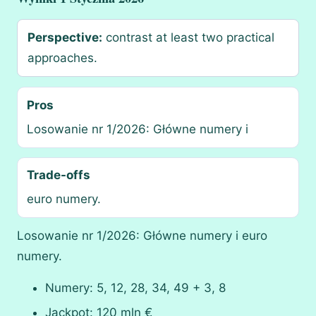
Perspective:
contrast at least two practical
approaches.
Pros
Losowanie nr 1/2026: Główne numery i
Trade-offs
euro numery.
Losowanie nr 1/2026: Główne numery i euro
numery.
Numery: 5, 12, 28, 34, 49 + 3, 8
Jackpot: 120 mln €