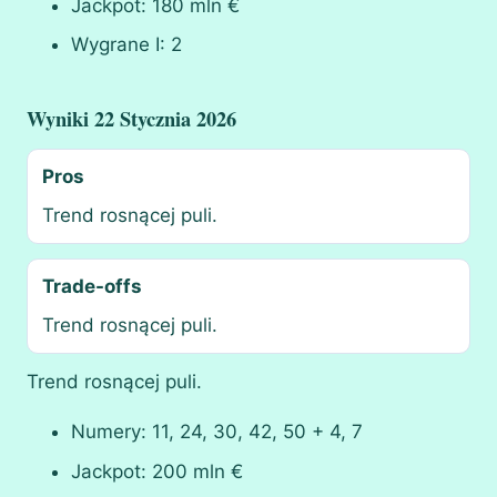
Jackpot: 180 mln €
Wygrane I: 2
Wyniki 22 Stycznia 2026
Pros
Trend rosnącej puli.
Trade-offs
Trend rosnącej puli.
Trend rosnącej puli.
Numery: 11, 24, 30, 42, 50 + 4, 7
Jackpot: 200 mln €