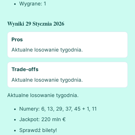
Wygrane: 1
Wyniki 29 Stycznia 2026
Pros
Aktualne losowanie tygodnia.
Trade-offs
Aktualne losowanie tygodnia.
Aktualne losowanie tygodnia.
Numery: 6, 13, 29, 37, 45 + 1, 11
Jackpot: 220 mln €
Sprawdź bilety!