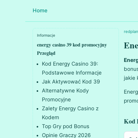
Home
redpla
Informacje
Ene
energy casino 39 kod promocyjny
Przegląd
Ener
Kod Energy Casino 39:
bonus
Podstawowe Informacje
jakie
Jak Aktywować Kod 39
Alternatywne Kody
Energ
Promocyjne
promo
Zalety Energy Casino z
Kodem
Kod 
Top Gry pod Bonus
Opinie Graczy 2026