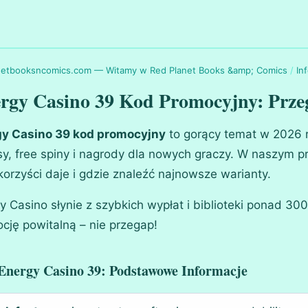
netbooksncomics.com — Witamy w Red Planet Books &amp; Comics
/
In
rgy Casino 39 Kod Promocyjny: Przeg
gy Casino 39 kod promocyjny
to gorący temat w 2026 
y, free spiny i nagrody dla nowych graczy. W naszym prz
 korzyści daje i gdzie znaleźć najnowsze warianty.
y Casino słynie z szybkich wypłat i biblioteki ponad 300
cję powitalną – nie przegap!
Energy Casino 39: Podstawowe Informacje