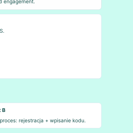
and engagement.
S.
t B
proces: rejestracja + wpisanie kodu.