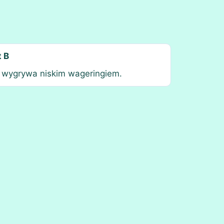
t B
 wygrywa niskim wageringiem.