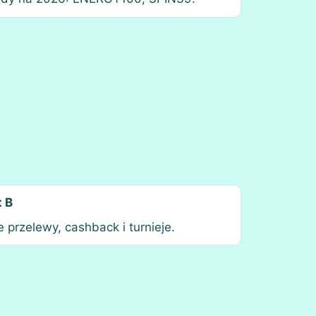
t B
 przelewy, cashback i turnieje.