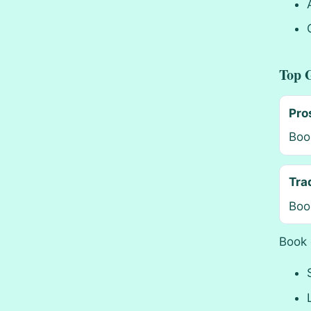
Top 
Pro
Boo
Tra
Boo
Book 