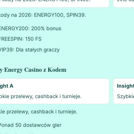
kody na 2026: ENERGY100, SPIN39.
ENERGY200: 200% bonus
FREESPIN: 150 FS
VIP39: Dla stałych graczy
ty Energy Casino z Kodem
ight A
Insigh
kie przelewy, cashback i turnieje.
Szybkie
ie przelewy, cashback i turnieje.
Ponad 50 dostawców gier