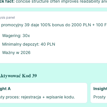
ck fact:
concise structure often improves readability 
ysis panel
 promocyjny 39 daje 100% bonus do 2000 PLN + 100 F
Wagering: 30x
Minimalny depozyt: 40 PLN
Ważny w 2026
Aktywować Kod 39
ight A
Insigh
ty proces: rejestracja + wpisanie kodu.
Prosty 