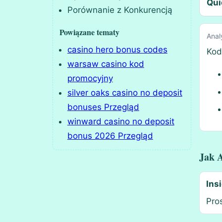
Qui
Porównanie z Konkurencją
Powiązane tematy
Anal
casino hero bonus codes
Kod
warsaw casino kod
promocyjny
silver oaks casino no deposit
bonuses Przegląd
winward casino no deposit
bonus 2026 Przegląd
Jak 
Ins
Pros