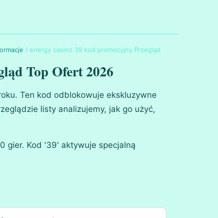
formacje
/
energy casino 39 kod promocyjny Przegląd
ląd Top Ofert 2026
roku. Ten kod odblokowuje ekskluzywne
eglądzie listy analizujemy, jak go użyć,
0 gier. Kod '39' aktywuje specjalną