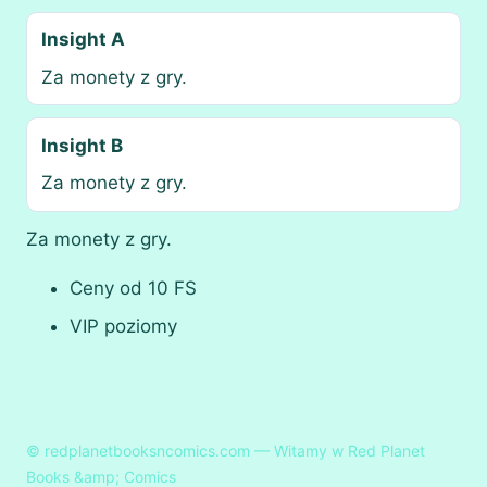
Insight A
Za monety z gry.
Insight B
Za monety z gry.
Za monety z gry.
Ceny od 10 FS
VIP poziomy
© redplanetbooksncomics.com — Witamy w Red Planet
Books &amp; Comics