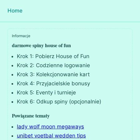
Home
Informacje
darmowe spiny house of fun
Krok 1: Pobierz House of Fun
Krok 2: Codzienne logowanie
Krok 3: Kolekcjonowanie kart
Krok 4: Przyjacielskie bonusy
Krok 5: Eventy i turnieje
Krok 6: Odkup spiny (opcjonalnie)
Powiązane tematy
lady wolf moon megaways
unibet voetbal wedden tips