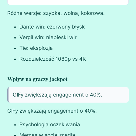
Różne wersje: szybka, wolna, kolorowa.
Dante win: czerwony błysk
Vergil win: niebieski wir
Tie: eksplozja
Rozdzielczość 1080p vs 4K
Wpływ na graczy jackpot
GIFy zwiększają engagement o 40%.
GIFy zwiększają engagement o 40%.
Psychologia oczekiwania
Memes w social media