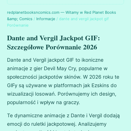
redplanetbooksncomics.com — Witamy w Red Planet Books
&amp; Comics
/
Informacje
/
dante and vergil jackpot gif
Porównanie
Dante and Vergil Jackpot GIF:
Szczegółowe Porównanie 2026
Dante and Vergil jackpot GIF to ikoniczne
animacje z gier Devil May Cry, popularne w
społeczności jackpotów skinów. W 2026 roku te
GIFy są używane w platformach jak Ezskins do
wizualizacji losowań. Porównujemy ich design,
popularność i wpływ na graczy.
Te dynamiczne animacje z Dante i Vergil dodają
emocji do ruletki jackpotowej. Analizujemy