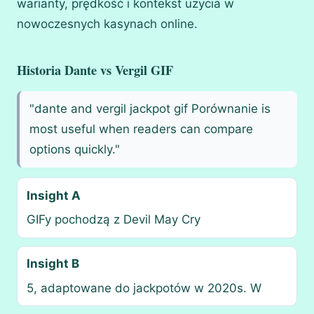
warianty, prędkość i kontekst użycia w
nowoczesnych kasynach online.
Historia Dante vs Vergil GIF
"dante and vergil jackpot gif Porównanie is
most useful when readers can compare
options quickly."
Insight A
GIFy pochodzą z Devil May Cry
Insight B
5, adaptowane do jackpotów w 2020s. W