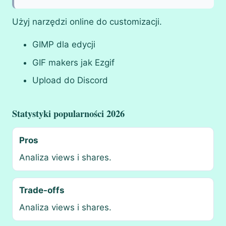
Użyj narzędzi online do customizacji.
GIMP dla edycji
GIF makers jak Ezgif
Upload do Discord
Statystyki popularności 2026
Pros
Analiza views i shares.
Trade-offs
Analiza views i shares.