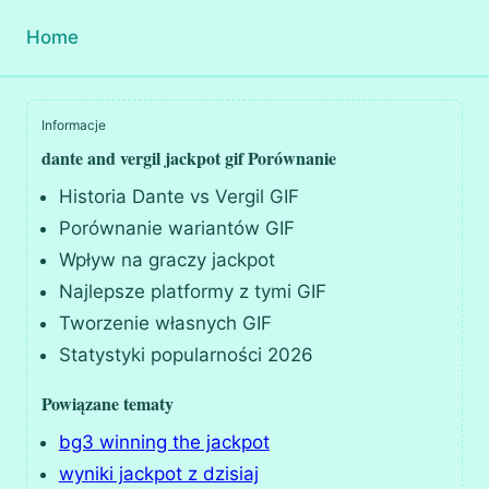
Home
Informacje
dante and vergil jackpot gif Porównanie
Historia Dante vs Vergil GIF
Porównanie wariantów GIF
Wpływ na graczy jackpot
Najlepsze platformy z tymi GIF
Tworzenie własnych GIF
Statystyki popularności 2026
Powiązane tematy
bg3 winning the jackpot
wyniki jackpot z dzisiaj