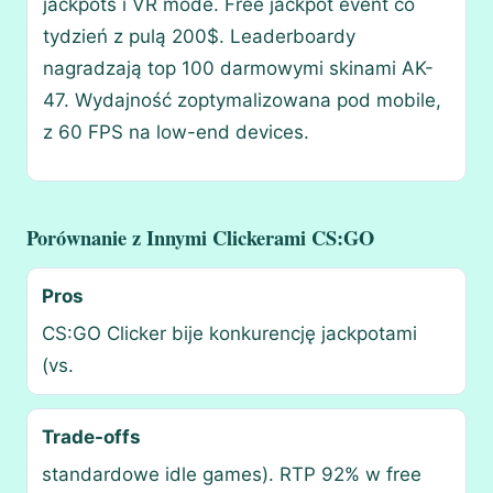
jackpots i VR mode. Free jackpot event co
tydzień z pulą 200$. Leaderboardy
nagradzają top 100 darmowymi skinami AK-
47. Wydajność zoptymalizowana pod mobile,
z 60 FPS na low-end devices.
Porównanie z Innymi Clickerami CS:GO
Pros
CS:GO Clicker bije konkurencję jackpotami
(vs.
Trade-offs
standardowe idle games). RTP 92% w free