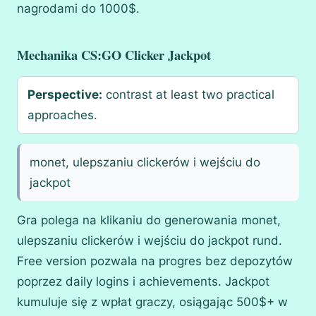
nagrodami do 1000$.
Mechanika CS:GO Clicker Jackpot
Perspective:
contrast at least two practical
approaches.
monet, ulepszaniu clickerów i wejściu do
jackpot
Gra polega na klikaniu do generowania monet,
ulepszaniu clickerów i wejściu do jackpot rund.
Free version pozwala na progres bez depozytów
poprzez daily logins i achievements. Jackpot
kumuluje się z wpłat graczy, osiągając 500$+ w