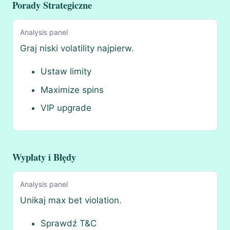
Porady Strategiczne
Analysis panel
Graj niski volatility najpierw.
Ustaw limity
Maximize spins
VIP upgrade
Wypłaty i Błędy
Analysis panel
Unikaj max bet violation.
Sprawdź T&C