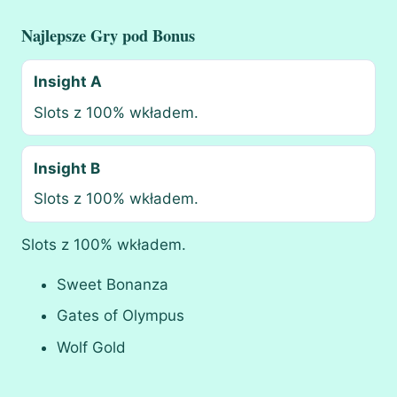
Najlepsze Gry pod Bonus
Insight A
Slots z 100% wkładem.
Insight B
Slots z 100% wkładem.
Slots z 100% wkładem.
Sweet Bonanza
Gates of Olympus
Wolf Gold