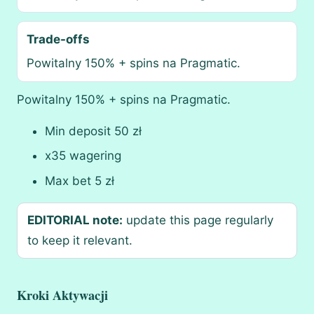
Trade-offs
Powitalny 150% + spins na Pragmatic.
Powitalny 150% + spins na Pragmatic.
Min deposit 50 zł
x35 wagering
Max bet 5 zł
EDITORIAL note:
update this page regularly
to keep it relevant.
Kroki Aktywacji