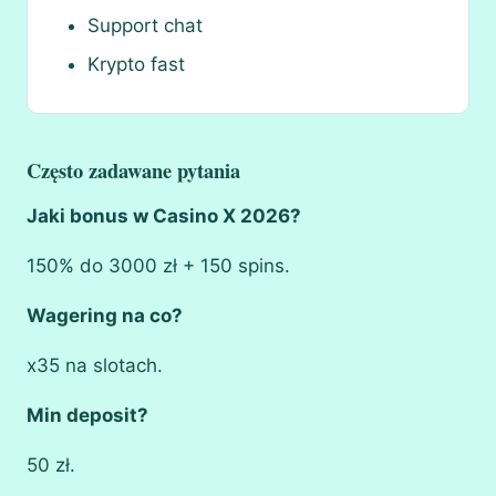
Support chat
Krypto fast
Często zadawane pytania
Jaki bonus w Casino X 2026?
150% do 3000 zł + 150 spins.
Wagering na co?
x35 na slotach.
Min deposit?
50 zł.