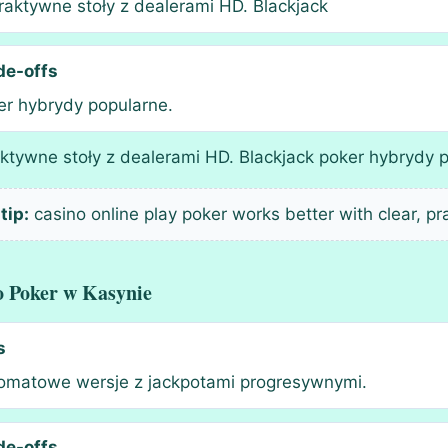
eraktywne stoły z dealerami HD. Blackjack
de-offs
er hybrydy popularne.
aktywne stoły z dealerami HD. Blackjack poker hybrydy 
tip:
casino online play poker works better with clear, pr
o Poker w Kasynie
s
omatowe wersje z jackpotami progresywnymi.
de-offs