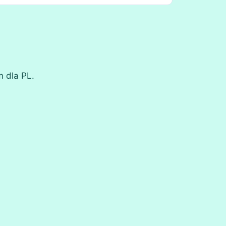
 dla PL.