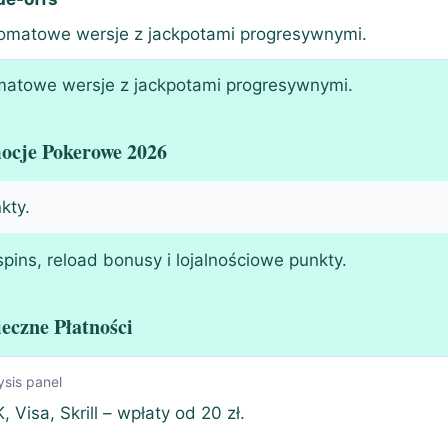
omatowe wersje z jackpotami progresywnymi.
atowe wersje z jackpotami progresywnymi.
ocje Pokerowe 2026
kty.
spins, reload bonusy i lojalnościowe punkty.
eczne Płatności
ysis panel
, Visa, Skrill – wpłaty od 20 zł.