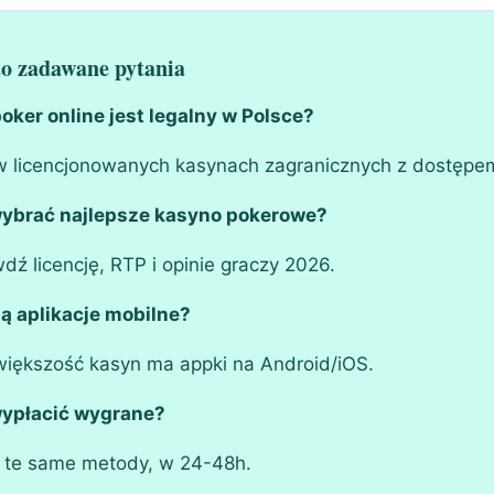
to zadawane pytania
oker online jest legalny w Polsce?
w licencjonowanych kasynach zagranicznych z dostępem
wybrać najlepsze kasyno pokerowe?
dź licencję, RTP i opinie graczy 2026.
ą aplikacje mobilne?
większość kasyn ma appki na Android/iOS.
wypłacić wygrane?
 te same metody, w 24-48h.