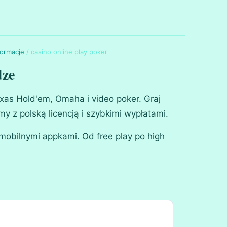
formacje
/
casino online play poker
dze
xas Hold'em, Omaha i video poker. Graj
y z polską licencją i szybkimi wypłatami.
mobilnymi appkami. Od free play po high