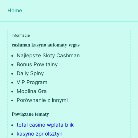
Home
Informacje
cashman kasyno automaty vegas
Najlepsze Sloty Cashman
Bonus Powitalny
Daily Spiny
VIP Program
Mobilna Gra
Porównanie z Innymi
Powiązane tematy
total casino wplata blik
kasyno zpr olsztyn