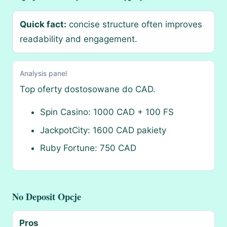
Quick fact:
concise structure often improves
readability and engagement.
Analysis panel
Top oferty dostosowane do CAD.
Spin Casino: 1000 CAD + 100 FS
JackpotCity: 1600 CAD pakiety
Ruby Fortune: 750 CAD
No Deposit Opcje
Pros