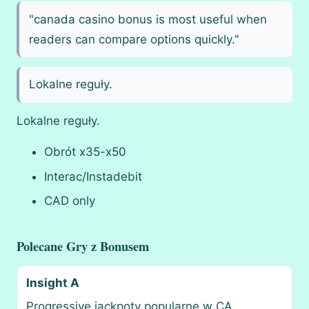
"canada casino bonus is most useful when
readers can compare options quickly."
Lokalne reguły.
Lokalne reguły.
Obrót x35-x50
Interac/Instadebit
CAD only
Polecane Gry z Bonusem
Insight A
Progressive jackpoty popularne w CA.