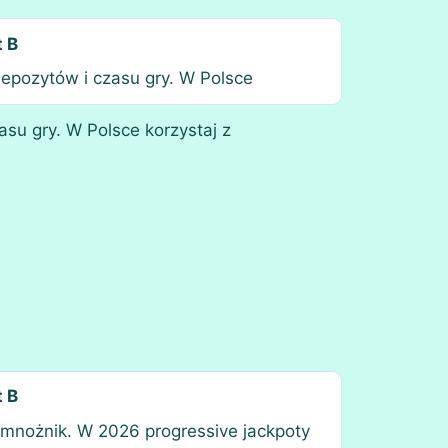
t B
 depozytów i czasu gry. W Polsce
asu gry. W Polsce korzystaj z
t B
mnożnik. W 2026 progressive jackpoty