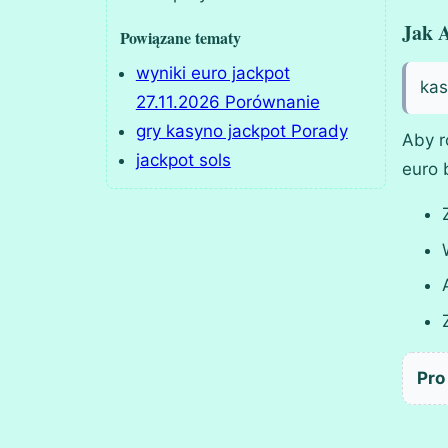
Jak 
Powiązane tematy
wyniki euro jackpot
kas
27.11.2026 Porównanie
gry kasyno jackpot Porady
Aby r
jackpot sols
euro 
Pro 