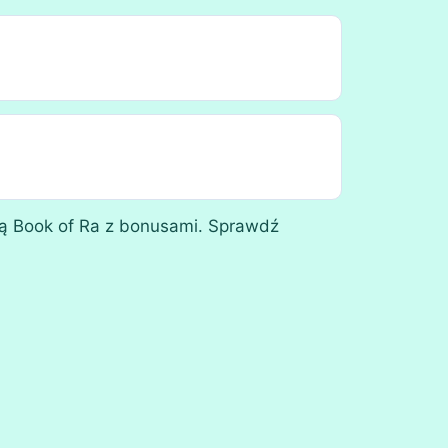
ją Book of Ra z bonusami. Sprawdź