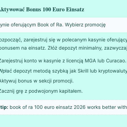
Aktywować Bonus 100 Euro Einsatz
ynie oferującym Book of Ra. Wybierz promocję
ozpocząć, zarejestruj się w polecanym kasynie oferują
bonusem na einsatz. Złóż depozyt minimalny, zazwycza
Zarejestruj konto w kasynie z licencją MGA lub Curacao.
Wpłać depozyt metodą szybką jak Skrill lub kryptowaluty
Aktywuj bonus w sekcji promocji.
Zacznij grę z podwojonym kapitałem.
tip:
book of ra 100 euro einsatz 2026 works better with 