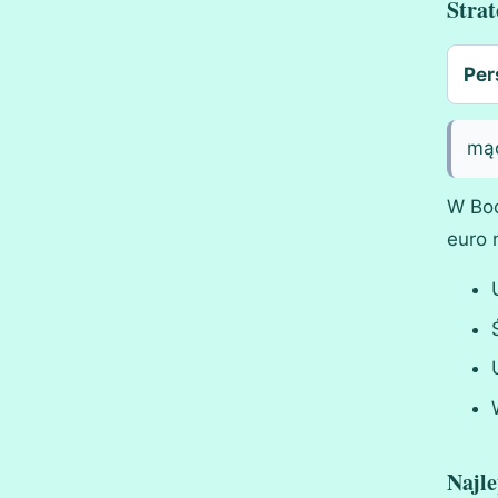
Strat
Per
mąd
W Boo
euro 
Najl