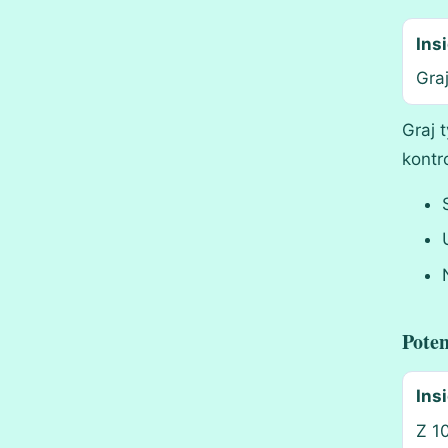
Ins
Gra
Graj 
kontr
Poten
Ins
Z 1