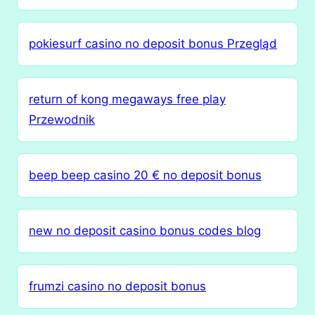
pokiesurf casino no deposit bonus Przegląd
return of kong megaways free play
Przewodnik
beep beep casino 20 € no deposit bonus
new no deposit casino bonus codes blog
frumzi casino no deposit bonus