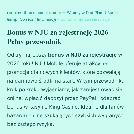
redplanetbooksncomics.com — Witamy w Red Planet Books
&amp; Comics
/
Informacje
/
bonus w nju za rejestracje
Bonus w NJU za rejestrację 2026 -
Pełny przewodnik
Odkryj najlepszy
bonus w NJU za rejestrację
w
2026 roku! NJU Mobile oferuje atrakcyjne
promocje dla nowych klientów, które pozwalają
na darmowe środki na start. W tym przewodniku
krok po kroku wyjaśniamy, jak zarejestrować się
online, wpłacić depozyt przez PayPal i odebrać
bonus w kasynie King Casino. Idealne dla fanów
hazardu online szukających szybkich wygranych
bez dużego ryzyka.