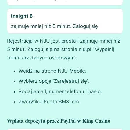
Insight B
zajmuje mniej niż 5 minut. Zaloguj się
Rejestracja w NJU jest prosta i zajmuje mniej niż
5 minut. Zaloguj się na stronie nju.pl i wypełnij
formularz danymi osobowymi.
Wejdź na stronę NJU Mobile.
Wybierz opcję 'Zarejestruj się'.
Podaj email, numer telefonu i hasło.
Zweryfikuj konto SMS-em.
Wpłata depozytu przez PayPal w King Casino