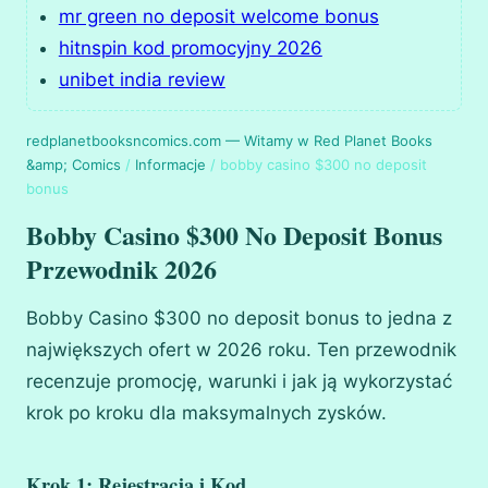
mr green no deposit welcome bonus
hitnspin kod promocyjny 2026
unibet india review
redplanetbooksncomics.com — Witamy w Red Planet Books
&amp; Comics
/
Informacje
/
bobby casino $300 no deposit
bonus
Bobby Casino $300 No Deposit Bonus
Przewodnik 2026
Bobby Casino $300 no deposit bonus to jedna z
największych ofert w 2026 roku. Ten przewodnik
recenzuje promocję, warunki i jak ją wykorzystać
krok po kroku dla maksymalnych zysków.
Krok 1: Rejestracja i Kod