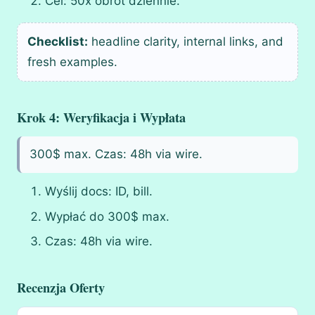
Cel: 50x obrót dziennie.
Checklist:
headline clarity, internal links, and
fresh examples.
Krok 4: Weryfikacja i Wypłata
300$ max. Czas: 48h via wire.
Wyślij docs: ID, bill.
Wypłać do 300$ max.
Czas: 48h via wire.
Recenzja Oferty