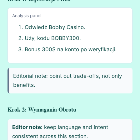
Analysis panel
Odwiedź Bobby Casino.
Użyj kodu BOBBY300.
Bonus 300$ na konto po weryfikacji.
Editorial note: point out trade-offs, not only
benefits.
Krok 2: Wymagania Obrotu
Editor note:
keep language and intent
consistent across this section.