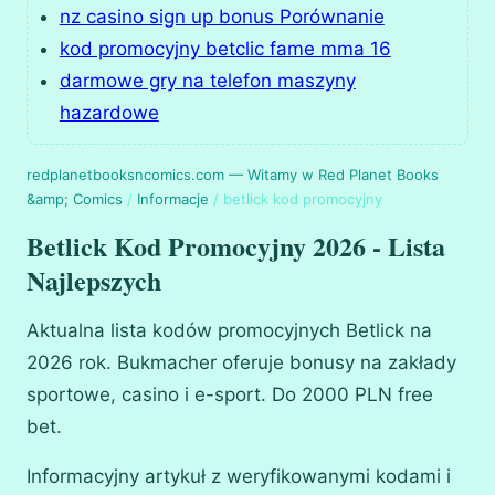
nz casino sign up bonus Porównanie
kod promocyjny betclic fame mma 16
darmowe gry na telefon maszyny
hazardowe
redplanetbooksncomics.com — Witamy w Red Planet Books
&amp; Comics
/
Informacje
/
betlick kod promocyjny
Betlick Kod Promocyjny 2026 - Lista
Najlepszych
Aktualna lista kodów promocyjnych Betlick na
2026 rok. Bukmacher oferuje bonusy na zakłady
sportowe, casino i e-sport. Do 2000 PLN free
bet.
Informacyjny artykuł z weryfikowanymi kodami i