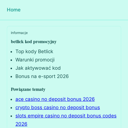
Home
Informacje
betlick kod promocyjny
Top kody Betlick
Warunki promocji
Jak aktywować kod
Bonus na e-sport 2026
Powiązane tematy
ace casino no deposit bonus 2026
crypto boss casino no deposit bonus
slots empire casino no deposit bonus codes
2026