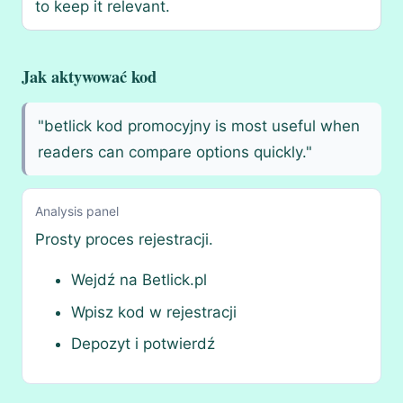
to keep it relevant.
Jak aktywować kod
"betlick kod promocyjny is most useful when
readers can compare options quickly."
Analysis panel
Prosty proces rejestracji.
Wejdź na Betlick.pl
Wpisz kod w rejestracji
Depozyt i potwierdź