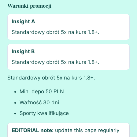
Warunki promocji
Insight A
Standardowy obrót 5x na kurs 1.8+.
Insight B
Standardowy obrót 5x na kurs 1.8+.
Standardowy obrót 5x na kurs 1.8+.
Min. depo 50 PLN
Ważność 30 dni
Sporty kwalifikujące
EDITORIAL note:
update this page regularly