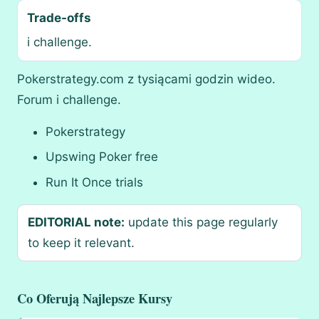
Trade-offs
i challenge.
Pokerstrategy.com z tysiącami godzin wideo.
Forum i challenge.
Pokerstrategy
Upswing Poker free
Run It Once trials
EDITORIAL note:
update this page regularly
to keep it relevant.
Co Oferują Najlepsze Kursy