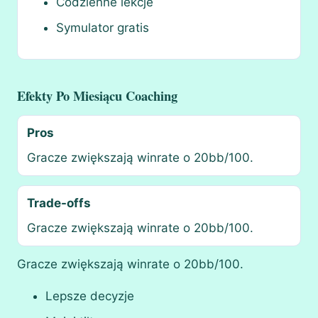
Codzienne lekcje
Symulator gratis
Efekty Po Miesiącu Coaching
Pros
Gracze zwiększają winrate o 20bb/100.
Trade-offs
Gracze zwiększają winrate o 20bb/100.
Gracze zwiększają winrate o 20bb/100.
Lepsze decyzje