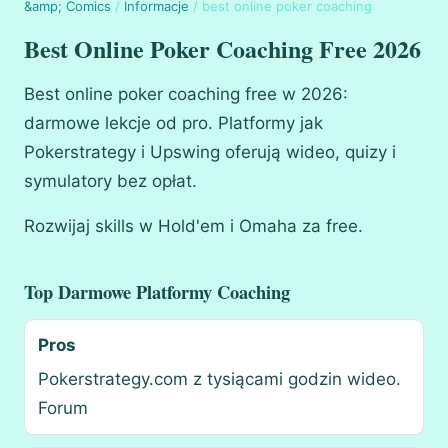
&amp; Comics
/
Informacje
/
best online poker coaching
Best Online Poker Coaching Free 2026
Best online poker coaching free w 2026:
darmowe lekcje od pro. Platformy jak
Pokerstrategy i Upswing oferują wideo, quizy i
symulatory bez opłat.
Rozwijaj skills w Hold'em i Omaha za free.
Top Darmowe Platformy Coaching
Pros
Pokerstrategy.com z tysiącami godzin wideo.
Forum