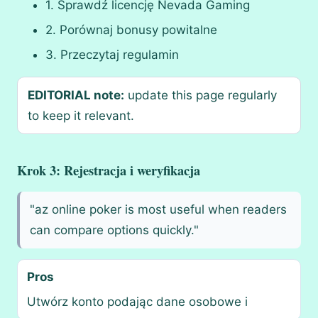
1. Sprawdź licencję Nevada Gaming
2. Porównaj bonusy powitalne
3. Przeczytaj regulamin
EDITORIAL note:
update this page regularly
to keep it relevant.
Krok 3: Rejestracja i weryfikacja
"az online poker is most useful when readers
can compare options quickly."
Pros
Utwórz konto podając dane osobowe i