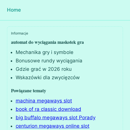
Home
Informacje
automat do wyciągania maskotek gra
Mechanika gry i symbole
Bonusowe rundy wyciągania
Gdzie grać w 2026 roku
Wskazówki dla zwycięzców
Powiązane tematy
machina megaways slot
book of ra classic download
big buffalo megaways slot Porady
centurion megaways online slot