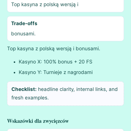
Top kasyna z polską wersją i
Trade-offs
bonusami.
Top kasyna z polską wersją i bonusami.
Kasyno X: 100% bonus + 20 FS
Kasyno Y: Turnieje z nagrodami
Checklist:
headline clarity, internal links, and
fresh examples.
Wskazówki dla zwycięzców