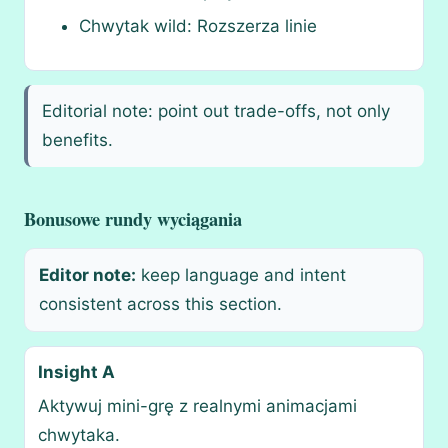
Chwytak wild: Rozszerza linie
Editorial note: point out trade-offs, not only
benefits.
Bonusowe rundy wyciągania
Editor note:
keep language and intent
consistent across this section.
Insight A
Aktywuj mini-grę z realnymi animacjami
chwytaka.