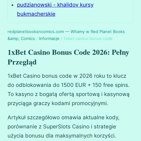
pudzianowski - khalidov kursy
bukmacherskie
redplanetbooksncomics.com — Witamy w Red Planet Books
&amp; Comics
/
Informacje
/
1xbet casino bonus code
1xBet Casino Bonus Code 2026: Pełny
Przegląd
1xBet Casino bonus code w 2026 roku to klucz
do odblokowania do 1500 EUR + 150 free spins.
To kasyno z bogatą ofertą sportową i kasynową
przyciąga graczy kodami promocyjnymi.
Artykuł szczegółowo omawia aktualne kody,
porównanie z SuperSlots Casino i strategie
użycia bonusu dla maksymalnych korzyści.