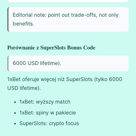
Editorial note: point out trade-offs, not only
benefits.
Porównanie z SuperSlots Bonus Code
6000 USD lifetime).
1xBet oferuje więcej niż SuperSlots (tylko 6000
USD lifetime).
1xBet: wyższy match
1xBet: spiny w pakiecie
SuperSlots: crypto focus